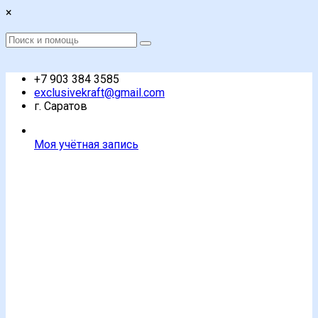
Перейти
×
к
содержимому
Поиск
Поиск
:
+7 903 384 3585
exclusivekraft@gmail.com
г. Саратов
Моя учётная запись