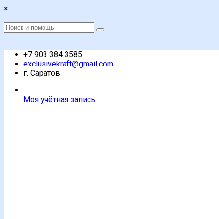
Перейти
×
к
содержимому
Поиск
Поиск
:
+7 903 384 3585
exclusivekraft@gmail.com
г. Саратов
Моя учётная запись