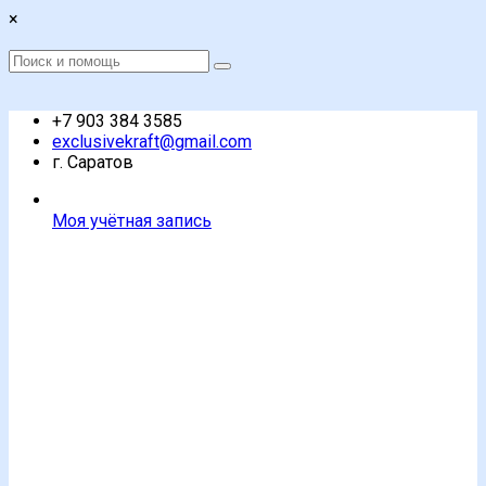
Перейти
×
к
содержимому
Поиск
Поиск
:
+7 903 384 3585
exclusivekraft@gmail.com
г. Саратов
Моя учётная запись